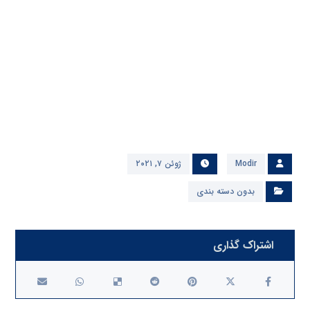
delivered the required sandwich for construction camp
in the shortest possible time to build a field hospital
(desert hospital) in Tehran.[/vc_column_text]
[/vc_column][/vc_row][vc_row][vc_column width=”۱/۲″]
[cz_image id=”cz_۲۶۴۶۷″ image=”۴۰۹۶″][/cz_image]
[/vc_column][vc_column width=”۱/۲″][cz_image
id=”cz_۴۶۷۶۷″ image=”۴۰۹۳″][/cz_image][/vc_column]
[/vc_row]
Modir
ژوئن ۷, ۲۰۲۱
بدون دسته بندی