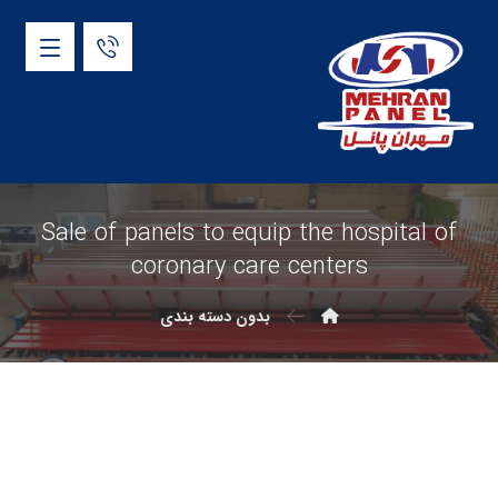
Sale of panels to equip the hospital of
coronary care centers
بدون دسته بندی
[vc_row][vc_column][vc_column_text]In line with its
social mission and in order to help control COVID۱۹
virus, Mehran Panel Company has produced and