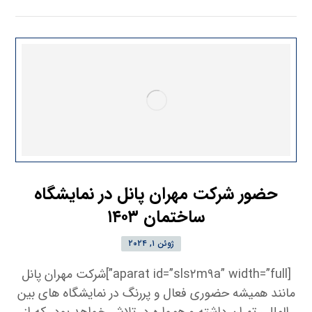
حضور شرکت مهران پانل در نمایشگاه
ساختمان ۱۴۰۳
ژوئن ۱, ۲۰۲۴
[aparat id=”sls۲m۹a” width=”full”]شرکت مهران پانل
مانند همیشه حضوری فعال و پررنگ در نمایشگاه های بین
المللی تهران داشته و همواره در تلاش خواهد بود، که از