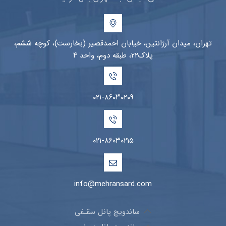
تهران، میدان آرژانتین، خیابان احمدقصیر (بخارست)، کوچه ششم،
پلاک۲۲، طبقه دوم، واحد ۴
۰۲۱-۸۶۰۳۰۲۰۹
۰۲۱-۸۶۰۳۰۲۱۵
info@mehransard.com
ساندویچ پانل سقـفی