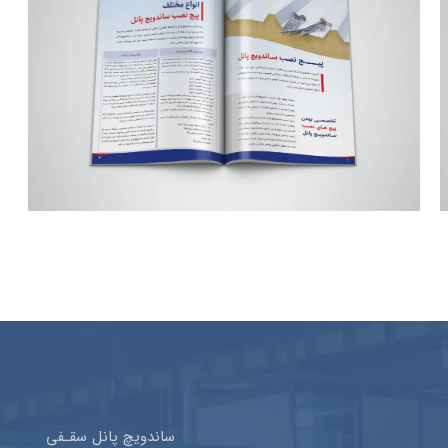
ساندویچ پانل سقـفی